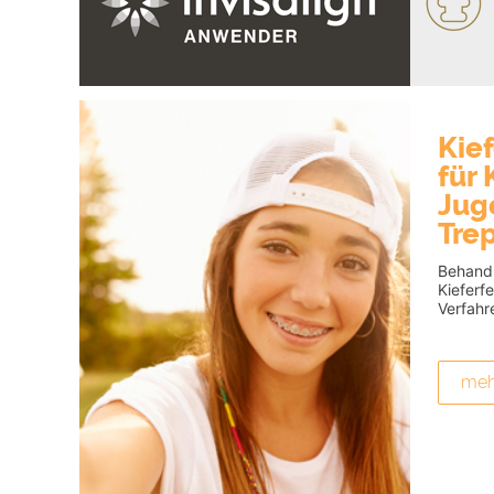
Kie
für
Jug
Tre
Behand
Kieferf
Verfahr
meh