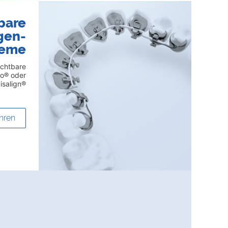
bare
gen-
teme
ichtbare
to® oder
visalign®
hren