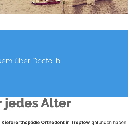
uem über Doctolib!
 jedes Alter
r
Kieferorthopädie Orthodont in Treptow
gefunden haben.