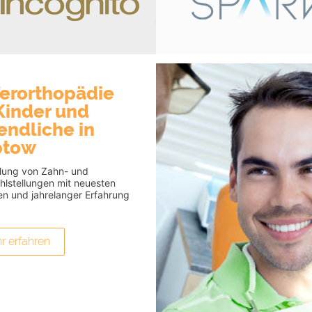
ferorthopädie
 Kinder und
endliche in
ptow
lung von Zahn- und
ehlstellungen mit neuesten
en und jahrelanger Erfahrung
r erfahren