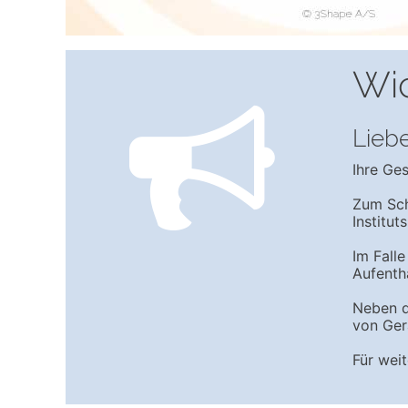
Wic
Liebe
Ihre Ges
Zum Sch
Institut
Im Falle
Aufenth
Neben d
von Gerä
Für weit